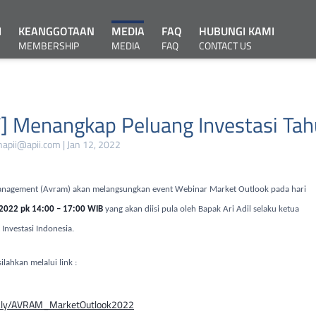
I
KEANGGOTAAN
MEDIA
FAQ
HUBUNGI KAMI
MEMBERSHIP
MEDIA
FAQ
CONTACT US
] Menangkap Peluang Investasi Ta
apii@apii.com | Jan 12, 2022
Management (Avram) akan melangsungkan event Webinar Market Outlook pada hari
 2022 pk
14:00 – 17:00 WIB
yang akan diisi pula oleh Bapak Ari Adil selaku ketua
 Investasi Indonesia.
lahkan melalui link :
t.ly/AVRAM_MarketOutlook2022